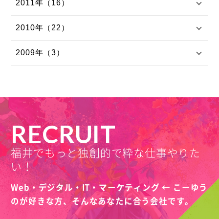
2011年（16）
2010年（22）
2009年（3）
RECRUIT
福井でもっと独創的で粋な仕事やりた
い！
Web・デジタル・IT・マーケティング ← こーゆう
のが好きな方、
そんなあなたに合う会社です。