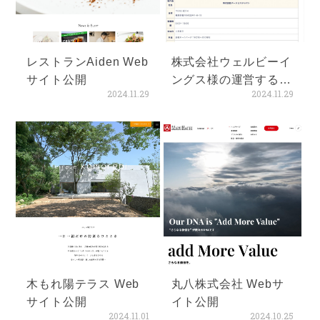
レストランAiden Web
株式会社ウェルビーイ
サイト公開
ングス様の運営するメ
2024.11.29
2024.11.29
ディアにて当社のホー
ムページ／Web制作業
務等が掲載
木もれ陽テラス Web
丸八株式会社 Webサ
サイト公開
イト公開
2024.11.01
2024.10.25