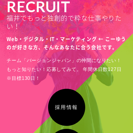
RECRUIT
福井でもっと独創的で粋な仕事やりた
い！
Web・デジタル・IT・マーケティング ← こーゆう
のが好きな方、
そんなあなたに合う会社です。
チーム「バージョンジャパン」の仲間になりたい！
もっと知りたい！応募してみて。
年間休日数127日
※目標130日！
採用情報