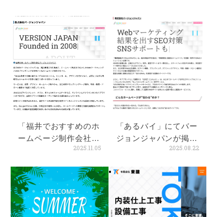
め」に当社が掲載され
ました。
「福井でおすすめのホ
「あるバイ」にてバー
ームページ制作会社4
ジョンジャパンが掲載
2025.11.05
2025.08.22
選！」に当社が掲載さ
されました
れました。