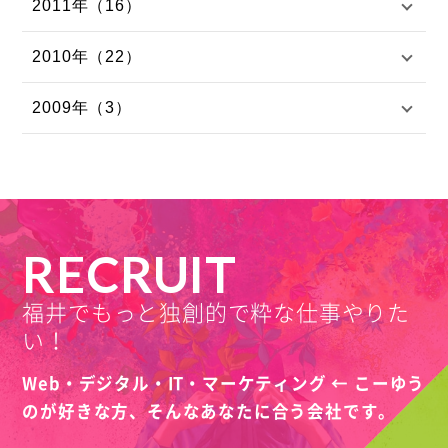
2011年（16）
2010年（22）
2009年（3）
RECRUIT
福井でもっと独創的で粋な仕事やりた
い！
Web・デジタル・IT・マーケティング ← こーゆう
のが好きな方、
そんなあなたに合う会社です。