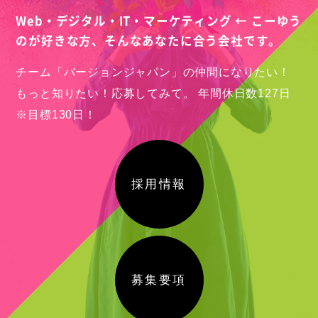
Web・デジタル・IT・マーケティング ← こーゆう
のが好きな方、
そんなあなたに合う会社です。
チーム「バージョンジャパン」の仲間になりたい！
もっと知りたい！応募してみて。
年間休日数127日
※目標130日！
採用情報
募集要項