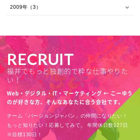
2009年（3）
RECRUIT
福井でもっと独創的で粋な仕事やりた
い！
Web・デジタル・IT・マーケティング ← こーゆう
のが好きな方、
そんなあなたに合う会社です。
チーム「バージョンジャパン」の仲間になりたい！
もっと知りたい！応募してみて。
年間休日数127日
※目標130日！