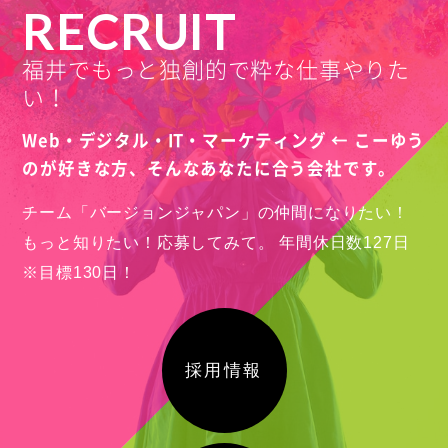
RECRUIT
福井でもっと独創的で粋な仕事やりた
い！
Web・デジタル・IT・マーケティング ← こーゆう
のが好きな方、
そんなあなたに合う会社です。
チーム「バージョンジャパン」の仲間になりたい！
もっと知りたい！応募してみて。
年間休日数127日
※目標130日！
採用情報