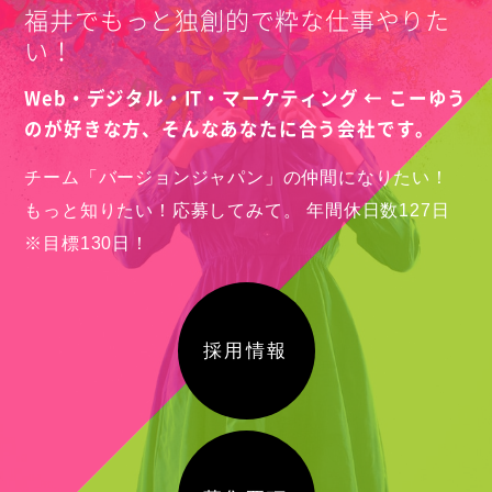
福井でもっと独創的で粋な仕事やりた
い！
Web・デジタル・IT・マーケティング ← こーゆう
のが好きな方、
そんなあなたに合う会社です。
チーム「バージョンジャパン」の仲間になりたい！
もっと知りたい！応募してみて。
年間休日数127日
※目標130日！
採用情報