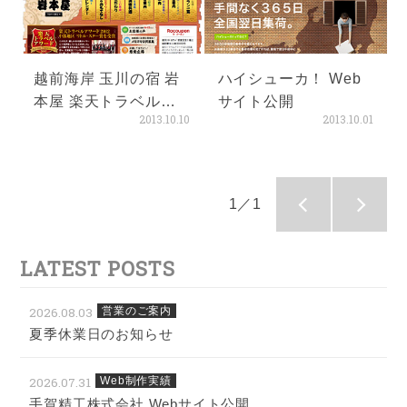
越前海岸 玉川の宿 岩
ハイシューカ！ Web
本屋 楽天トラベル・
サイト公開
2013.10.10
2013.10.01
カスタマイズページ公
開
1／1
LATEST POSTS
2026.08.03
営業のご案内
夏季休業日のお知らせ
2026.07.31
Web制作実績
手賀精工株式会社 Webサイト公開