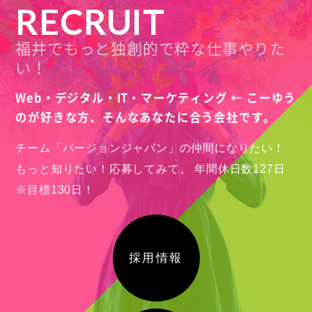
RECRUIT
福井でもっと独創的で粋な仕事やりた
い！
Web・デジタル・IT・マーケティング ← こーゆう
のが好きな方、
そんなあなたに合う会社です。
チーム「バージョンジャパン」の仲間になりたい！
もっと知りたい！応募してみて。
年間休日数127日
※目標130日！
採用情報