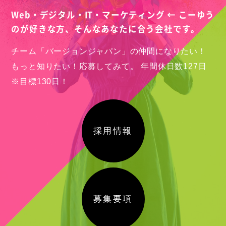
Web・デジタル・IT・マーケティング ← こーゆう
のが好きな方、
そんなあなたに合う会社です。
チーム「バージョンジャパン」の仲間になりたい！
もっと知りたい！応募してみて。
年間休日数127日
※目標130日！
採用情報
募集要項