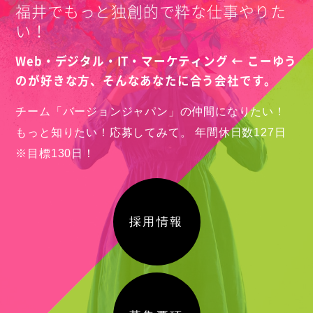
福井でもっと独創的で粋な仕事やりた
い！
Web・デジタル・IT・マーケティング ← こーゆう
のが好きな方、
そんなあなたに合う会社です。
チーム「バージョンジャパン」の仲間になりたい！
もっと知りたい！応募してみて。
年間休日数127日
※目標130日！
採用情報