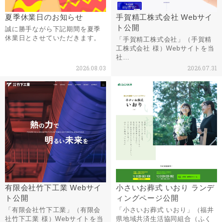
夏季休業日のお知らせ
手賀精工株式会社 Webサイ
ト公開
誠に勝手ながら下記期間を夏季
休業日とさせていただきます。
「手賀精工株式会社」（手賀精
工株式会社 様）Webサイトを当
社…
2026.08.03
2026.07.31
有限会社竹下工業 Webサイ
小さいお葬式 いおり ランデ
ト公開
ィングページ公開
「有限会社竹下工業」（有限会
「小さいお葬式 いおり」（福井
社竹下工業 様）Webサイトを当
県地域共済生活協同組合（ふく