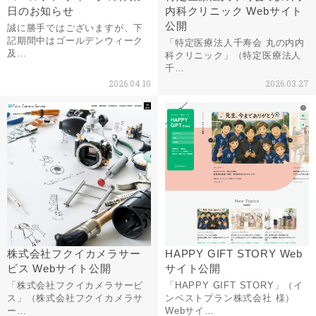
日のお知らせ
内科クリニック Webサイト
公開
誠に勝手ではございますが、下
記期間中はゴールデンウィーク
「特定医療法人千寿会 丸の内内
及…
科クリニック」（特定医療法人
千…
2026.04.10
2026.03.27
株式会社フクイカメラサー
HAPPY GIFT STORY Web
ビス Webサイト公開
サイト公開
「株式会社フクイカメラサービ
「HAPPY GIFT STORY」（イ
ス」（株式会社フクイカメラサ
ンベストプラン株式会社 様）
ー…
Webサイ…