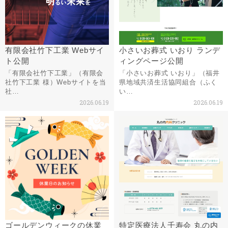
有限会社竹下工業 Webサイ
小さいお葬式 いおり ランデ
ト公開
ィングページ公開
「有限会社竹下工業」（有限会
「小さいお葬式 いおり」（福井
社竹下工業 様）Webサイトを当
県地域共済生活協同組合（ふく
社…
い…
2026.06.19
2026.06.19
ゴールデンウィークの休業
特定医療法人千寿会 丸の内