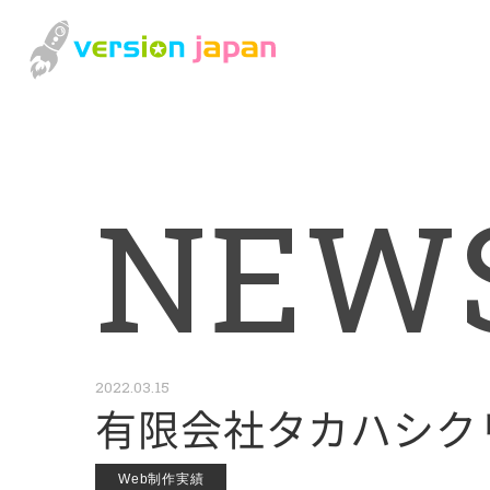
N
E
W
2022.03.15
有限会社タカハシクリ
Web制作実績