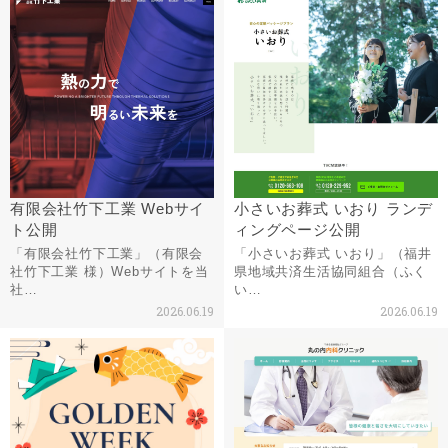
有限会社竹下工業 Webサイ
小さいお葬式 いおり ランデ
ト公開
ィングページ公開
「有限会社竹下工業」（有限会
「小さいお葬式 いおり」（福井
社竹下工業 様）Webサイトを当
県地域共済生活協同組合（ふく
社…
い…
2026.06.19
2026.06.19