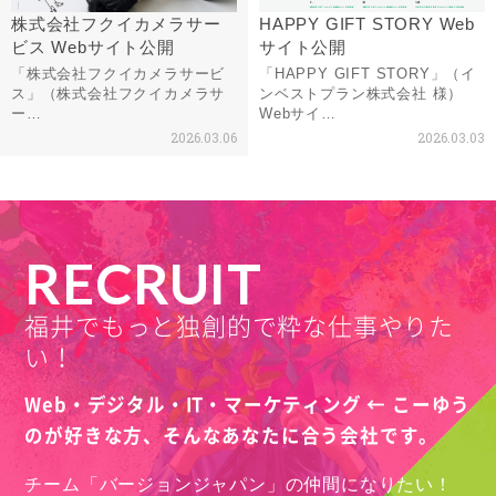
株式会社フクイカメラサー
HAPPY GIFT STORY Web
ビス Webサイト公開
サイト公開
「株式会社フクイカメラサービ
「HAPPY GIFT STORY」（イ
ス」（株式会社フクイカメラサ
ンベストプラン株式会社 様）
ー…
Webサイ…
2026.03.06
2026.03.03
RECRUIT
福井でもっと独創的で粋な仕事やりた
い！
Web・デジタル・IT・マーケティング ← こーゆう
のが好きな方、
そんなあなたに合う会社です。
チーム「バージョンジャパン」の仲間になりたい！