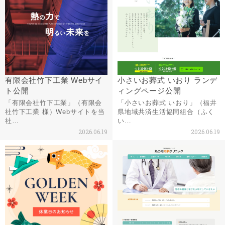
有限会社竹下工業 Webサイ
小さいお葬式 いおり ランデ
ト公開
ィングページ公開
「有限会社竹下工業」（有限会
「小さいお葬式 いおり」（福井
社竹下工業 様）Webサイトを当
県地域共済生活協同組合（ふく
社…
い…
2026.06.19
2026.06.19