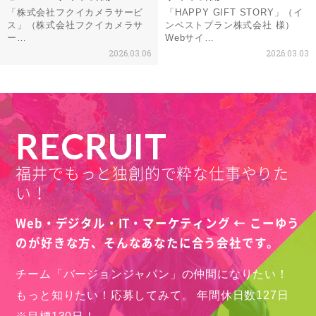
「株式会社フクイカメラサービ
「HAPPY GIFT STORY」（イ
ス」（株式会社フクイカメラサ
ンベストプラン株式会社 様）
ー…
Webサイ…
2026.03.06
2026.03.03
RECRUIT
福井でもっと独創的で粋な仕事やりた
い！
Web・デジタル・IT・マーケティング ← こーゆう
のが好きな方、
そんなあなたに合う会社です。
チーム「バージョンジャパン」の仲間になりたい！
もっと知りたい！応募してみて。
年間休日数127日