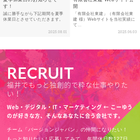
す！
開
誠に勝手ながら下記期間を夏季
「有限会社東建」（有限会社東
休業日とさせていただきます。
建 様）Webサイトを当社実績に
て…
2025.08.01
2025.06.03
RECRUIT
福井でもっと独創的で粋な仕事やりた
い！
Web・デジタル・IT・マーケティング ← こーゆう
のが好きな方、
そんなあなたに合う会社です。
チーム「バージョンジャパン」の仲間になりたい！
もっと知りたい！応募してみて。
年間休日数127日