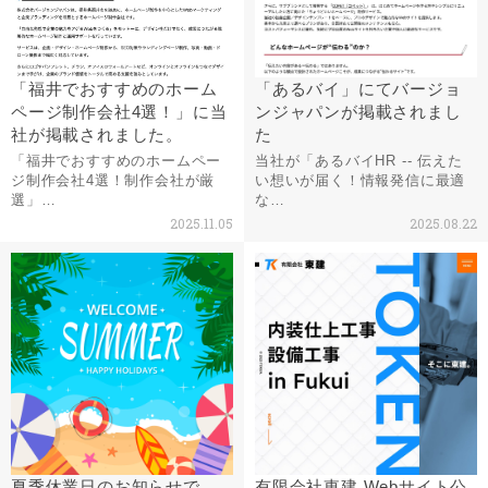
「福井でおすすめのホーム
「あるバイ」にてバージョ
ページ制作会社4選！」に当
ンジャパンが掲載されまし
社が掲載されました。
た
「福井でおすすめのホームペー
当社が「あるバイHR -- 伝えた
ジ制作会社4選！制作会社が厳
い想いが届く！情報発信に最適
選」…
な…
2025.11.05
2025.08.22
夏季休業日のお知らせで
有限会社東建 Webサイト公