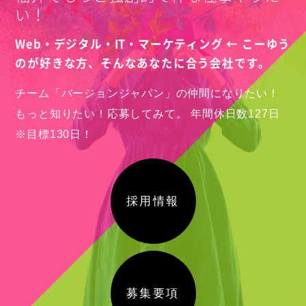
い！
Web・デジタル・IT・マーケティング ← こーゆう
のが好きな方、
そんなあなたに合う会社です。
チーム「バージョンジャパン」の仲間になりたい！
もっと知りたい！応募してみて。
年間休日数127日
※目標130日！
採用情報
募集要項