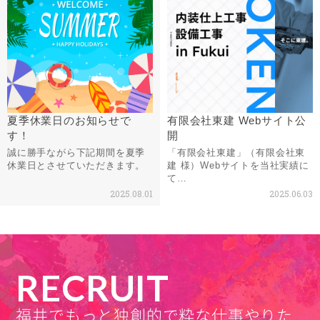
夏季休業日のお知らせで
有限会社東建 Webサイト公
す！
開
誠に勝手ながら下記期間を夏季
「有限会社東建」（有限会社東
休業日とさせていただきます。
建 様）Webサイトを当社実績に
て…
2025.08.01
2025.06.03
RECRUIT
福井でもっと独創的で粋な仕事やりた