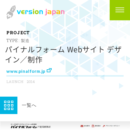
P
R
O
J
E
C
T
製造
パイナルフォーム Webサイト デザ
イン／制作
www.pinalform.jp
2014
一覧へ