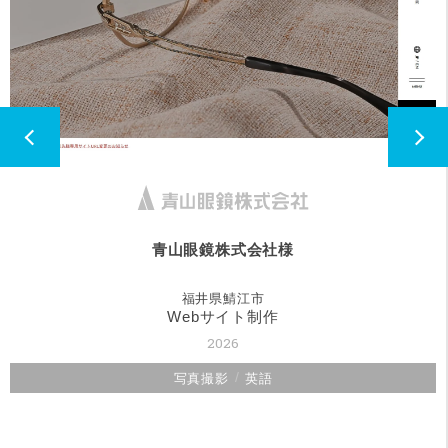
会社様
漆器はたけな
市
福井県鯖江
制作
2025
写真撮影
英語