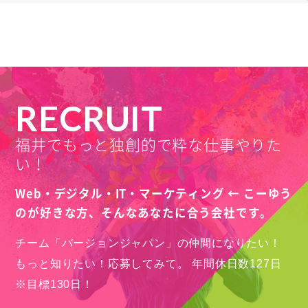
RECRUIT
福井でもっと独創的で粋な仕事やりた
い！
Web・デジタル・IT・マーケティング ← こーゆう
のが好きな方、
そんなあなたに合う会社です。
チーム「バージョンジャパン」の仲間になりたい！
もっと知りたい！応募してみて。
年間休日数127日
※目標130日！