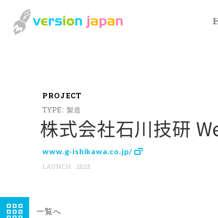
P
R
O
J
E
C
T
製造
株式会社石川技研 W
www.g-ishikawa.co.jp/
2025
一覧へ