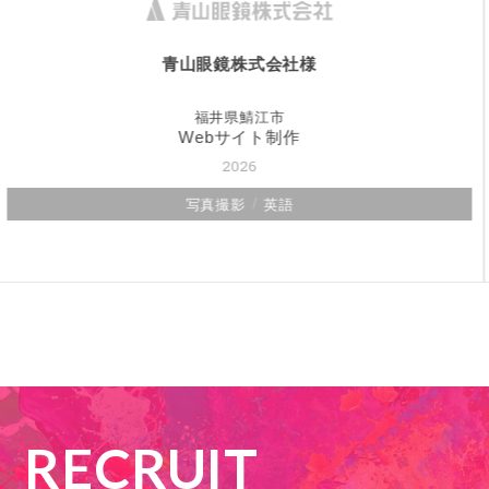
漆器はたけなか様
福井県鯖江市
2025
写真撮影
RECRUIT