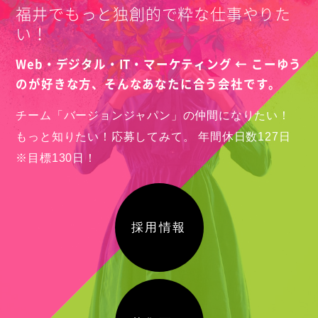
福井でもっと独創的で粋な仕事やりた
い！
Web・デジタル・IT・マーケティング ← こーゆう
のが好きな方、
そんなあなたに合う会社です。
チーム「バージョンジャパン」の仲間になりたい！
もっと知りたい！応募してみて。
年間休日数127日
※目標130日！
採用情報