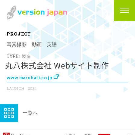
P
R
O
J
E
C
T
写真撮影
動画
英語
製造
丸八株式会社 Webサイト制作
www.maruhati.co.jp
2024
一覧へ