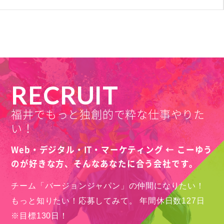
RECRUIT
福井でもっと独創的で粋な仕事やりた
い！
Web・デジタル・IT・マーケティング ← こーゆう
のが好きな方、
そんなあなたに合う会社です。
チーム「バージョンジャパン」の仲間になりたい！
もっと知りたい！応募してみて。
年間休日数127日
※目標130日！