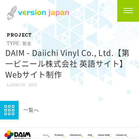
P
R
O
J
E
C
T
製造
DAIM - Daiichi Vinyl Co., Ltd.【第
一ビニール株式会社 英語サイト】
Webサイト制作
2012
一覧へ