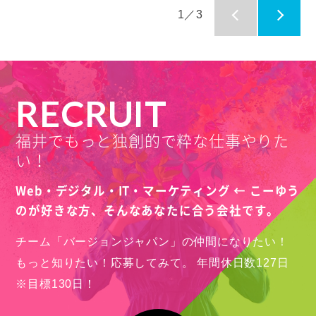
1／3
RECRUIT
福井でもっと独創的で粋な仕事やりた
い！
Web・デジタル・IT・マーケティング ← こーゆう
のが好きな方、
そんなあなたに合う会社です。
チーム「バージョンジャパン」の仲間になりたい！
もっと知りたい！応募してみて。
年間休日数127日
※目標130日！