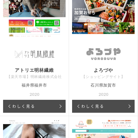
アトリエ明林繊維
よろづや
【楽天市場】明林繊維株式会社
【ショッピングサイト】
福井県福井市
石川県加賀市
2020
2020
くわしく見る
くわしく見る