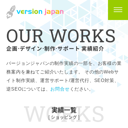
O
U
R
W
O
R
K
S
企画⋅デザイン⋅制作⋅サポート 実績紹介
バージョンジャパンの制作実績の一部を、お客様の業
務案内を兼ねてご紹介いたします。
その他のWebサ
イト制作実績、運営サポート/運営代行、SEO対策、
逆SEOについては、
お問合せ
ください。
WORKS
実績一覧
[ ショッピング ]