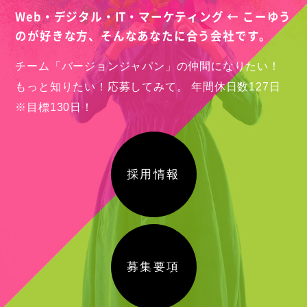
Web・デジタル・IT・マーケティング ← こーゆう
のが好きな方、
そんなあなたに合う会社です。
チーム「バージョンジャパン」の仲間になりたい！
もっと知りたい！応募してみて。
年間休日数127日
※目標130日！
採用情報
募集要項