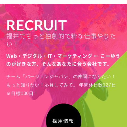
青山眼鏡株式会社様
RECRUIT
福井県鯖江市
福井でもっと独創的で粋な仕事やりた
Webサイト制作
2026
い！
写真撮影
英語
Web・デジタル・IT・マーケティング ← こーゆう
のが好きな方、
そんなあなたに合う会社です。
チーム「バージョンジャパン」の仲間になりたい！
もっと知りたい！応募してみて。
年間休日数127日
※目標130日！
採用情報