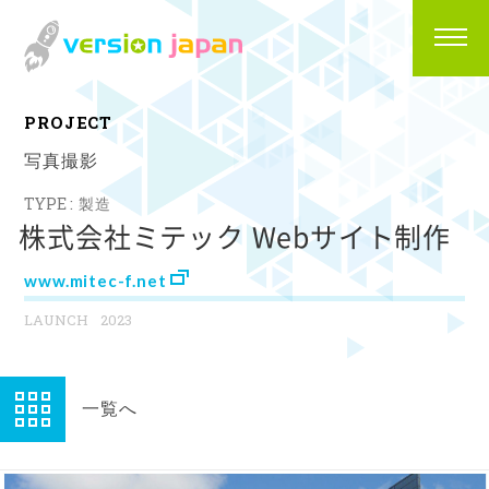
P
R
O
J
E
C
T
写真撮影
製造
株式会社ミテック Webサイト制作
www.mitec-f.net
2023
一覧へ