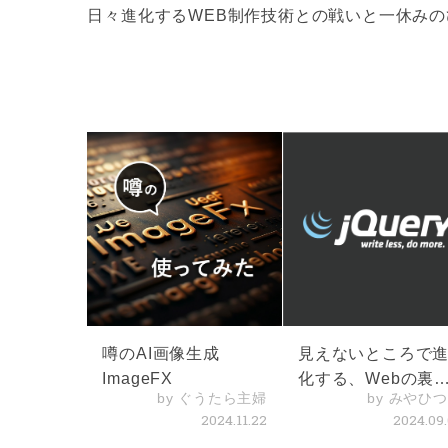
日々進化するWEB制作技術との戦いと一休み
噂のAI画像生成
見えないところで
ImageFX
化する、Webの裏
by ぐうたら主婦
by みやひ
の話
2024.11.22
2024.09