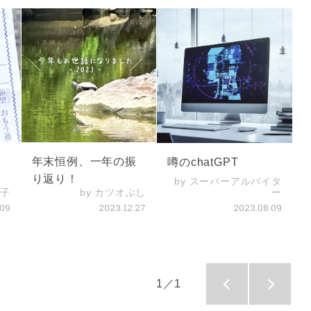
構
年末恒例、一年の振
噂のchatGPT
り返り！
by スーパーアルバイタ
玉子
by カツオぶし
ー
.09
2023.12.27
2023.08.09
1／1