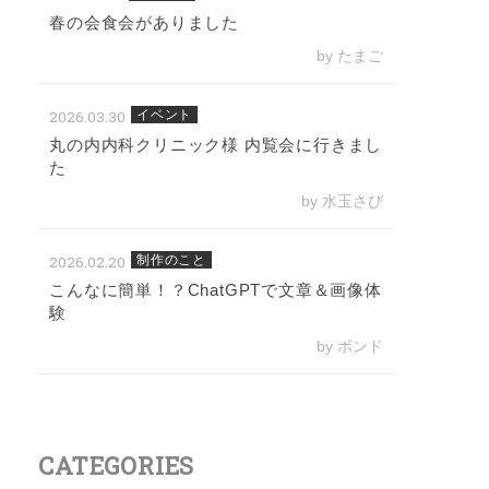
春の会食会がありました
by たまご
2026.03.30
イベント
丸の内内科クリニック様 内覧会に行きまし
た
by 水玉さび
2026.02.20
制作のこと
こんなに簡単！？ChatGPTで文章＆画像体
験
by ボンド
CATEGORIES