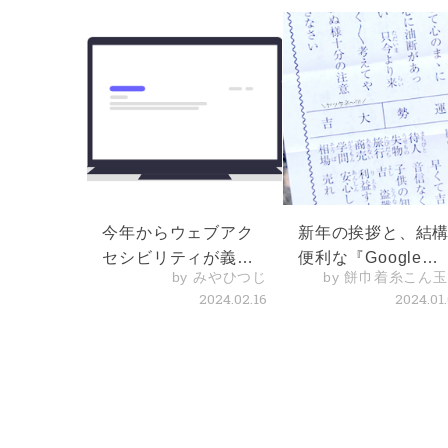
今年からウェブアク
新年の挨拶と、結
セシビリティが義務
便利な『Google
by みやひつじ
by 餅巾着糸こん
化される話
Trends』のお話
2024.02.16
2024.01