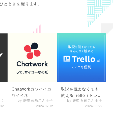
のひとときを綴ります。
進
Chatworkカワイイカ
取説を読まなくても
側
ワイイネ
使えるTrello（トレ
つじ
by 餅巾着糸こん玉子
by 餅巾着糸こん玉子
ロ）のタスク管理が
.02
2024.07.12
2024.03.29
たのしくて楽