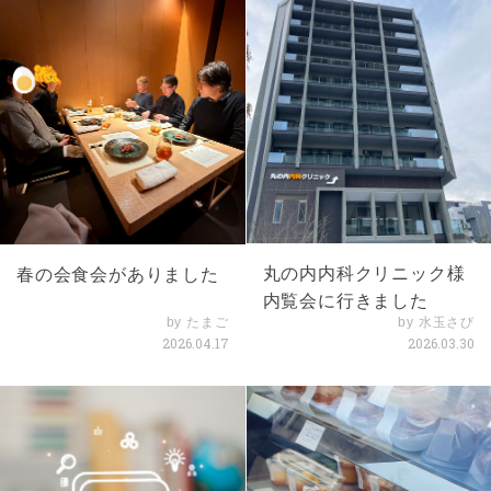
丸の内内科クリニック様
春の会食会がありました
内覧会に行きました
by たまご
by 水玉さび
2026.04.17
2026.03.30