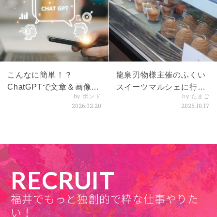
こんなに簡単！？
龍泉刃物様主催のふくい
ChatGPTで文章＆画像体
スイーツマルシェに行っ
by ボンド
by たまご
験
てきました！
2026.02.20
2025.10.17
RECRUIT
福井でもっと独創的で粋な仕事やりた
い！