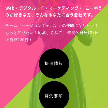
Web・デジタル・IT・マーケティング ← こーゆう
のが好きな方、
そんなあなたに合う会社です。
チーム「バージョンジャパン」の仲間になりたい！
もっと知りたい！応募してみて。
年間休日数127日
※目標130日！
採用情報
募集要項