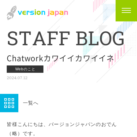
S
T
A
F
F
B
L
O
G
Chatworkカワイイカワイイネ
Webのこと
2024.07.12
一覧へ
皆様こんにちは、バージョンジャパンのおでん
（略）です。