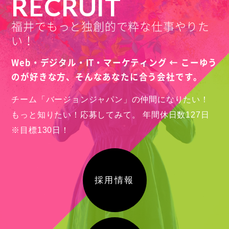
RECRUIT
福井でもっと独創的で粋な仕事やりた
い！
Web・デジタル・IT・マーケティング ← こーゆう
のが好きな方、
そんなあなたに合う会社です。
チーム「バージョンジャパン」の仲間になりたい！
もっと知りたい！応募してみて。
年間休日数127日
※目標130日！
採用情報