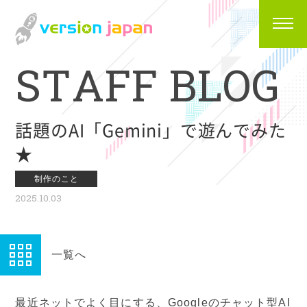
S
T
A
F
F
B
L
O
G
話題のAI「Gemini」で遊んでみた
★
制作のこと
2025.10.03
一覧へ
最近ネットでよく目にする、Googleのチャット型AI