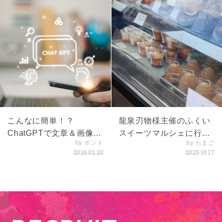
こんなに簡単！？
龍泉刃物様主催のふくい
ChatGPTで文章＆画像体
スイーツマルシェに行っ
by ボンド
by たまご
験
てきました！
2026.02.20
2025.10.17