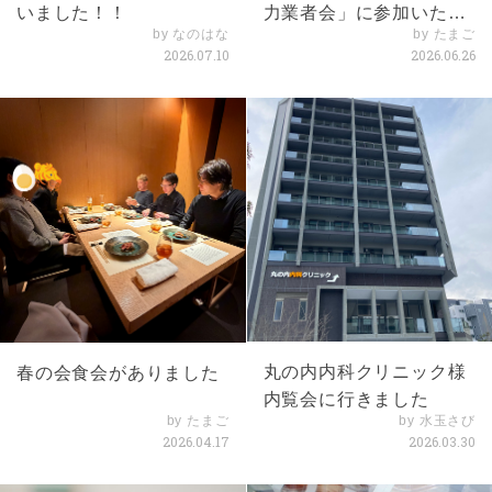
いました！！
力業者会」に参加いたし
by なのはな
by たまご
ました
2026.07.10
2026.06.26
丸の内内科クリニック様
春の会食会がありました
内覧会に行きました
by たまご
by 水玉さび
2026.04.17
2026.03.30