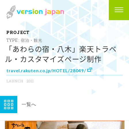
P
R
O
J
E
C
T
宿泊・観光
「あわらの宿・八木」楽天トラベ
ル・カスタマイズページ制作
travel.rakuten.co.jp/HOTEL/28049/
2011
一覧へ