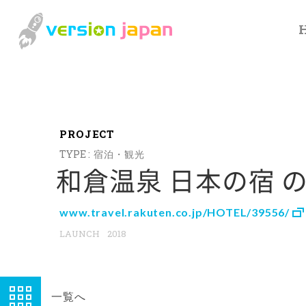
P
R
O
J
E
C
T
宿泊・観光
和倉温泉 日本の宿 の
www.travel.rakuten.co.jp/HOTEL/39556/
2018
一覧へ