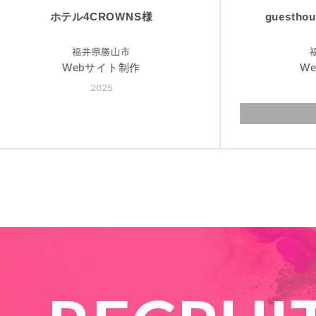
guesthouse YAWNYAWN 様
【W
福井県越前市
Webサイト制作
We
2024
英語