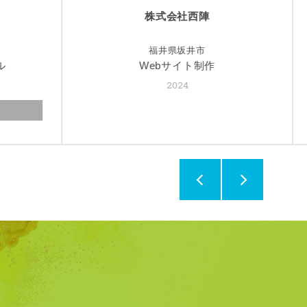
あたらしや旅館様
福井県越前町
作
ホームページ制作
2023
写真撮影