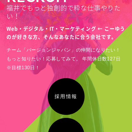
福井でもっと独創的で粋な仕事やりた
い！
Web・デジタル・IT・マーケティング ← こーゆう
のが好きな方、
そんなあなたに合う会社です。
チーム「バージョンジャパン」の仲間になりたい！
もっと知りたい！応募してみて。
年間休日数127日
※目標130日！
採用情報