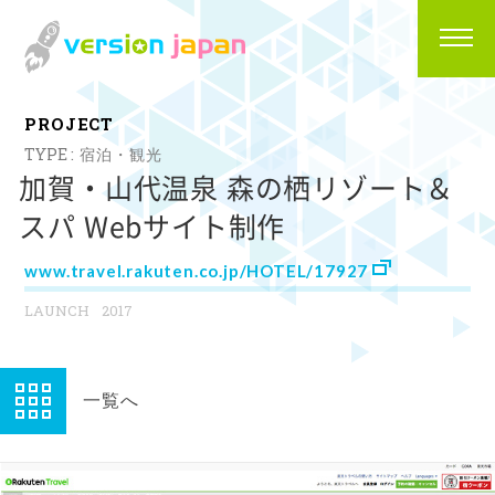
P
R
O
J
E
C
T
宿泊・観光
加賀・山代温泉 森の栖リゾート＆
スパ Webサイト制作
www.travel.rakuten.co.jp/HOTEL/17927
2017
一覧へ