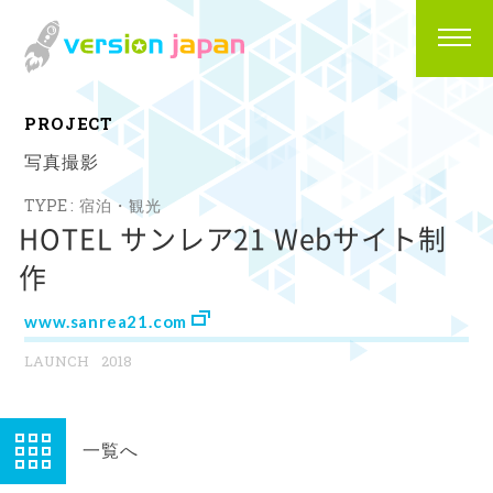
P
R
O
J
E
C
T
写真撮影
宿泊・観光
HOTEL サンレア21 Webサイト制
作
www.sanrea21.com
2018
一覧へ