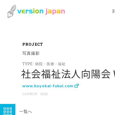
P
R
O
J
E
C
T
写真撮影
病院・医療・福祉
社会福祉法人向陽会 
www.koyokai-fukui.com
2022
一覧へ