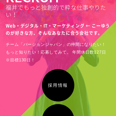
福井でもっと独創的で粋な仕事やりた
福井県福井市
Webサイト制作
い！
2023
Web・デジタル・IT・マーケティング ← こーゆう
ロゴマークデザイン
のが好きな方、
そんなあなたに合う会社です。
チーム「バージョンジャパン」の仲間になりたい！
もっと知りたい！応募してみて。
年間休日数127日
※目標130日！
採用情報