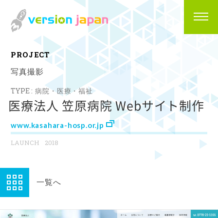
P
R
O
J
E
C
T
写真撮影
病院・医療・福祉
医療法人 笠原病院 Webサイト制作
www.kasahara-hosp.or.jp
2018
一覧へ