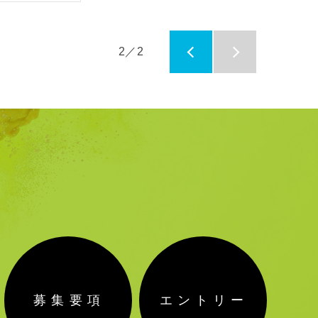
2／2
募集要項
エントリー