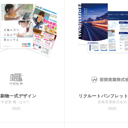
印刷物一式デザイン
リクルートパンフレッ
学習塾 颯 -はやて-
若狭実業株式会社
2021
2021