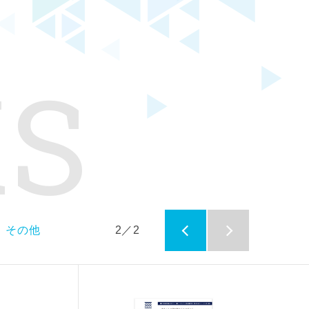
。
S
その他
2／2