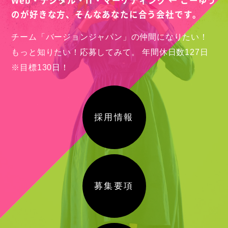
Web・デジタル・IT・マーケティング ← こーゆう
のが好きな方、
そんなあなたに合う会社です。
チーム「バージョンジャパン」の仲間になりたい！
もっと知りたい！応募してみて。
年間休日数127日
※目標130日！
採用情報
募集要項