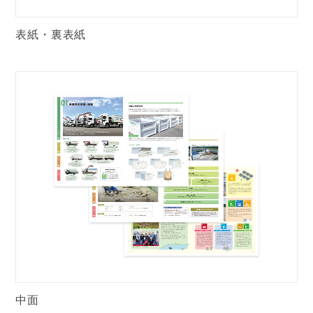
表紙・裏表紙
中面