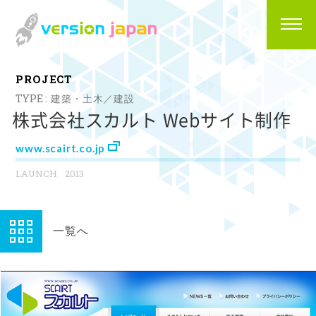
P
R
O
J
E
C
T
建築・土木／建設
株式会社スカルト Webサイト制作
www.scairt.co.jp
2013
一覧へ