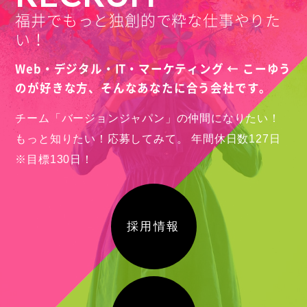
福井県福井市
福井でもっと独創的で粋な仕事やりた
2025
い！
写真撮影
Web・デジタル・IT・マーケティング ← こーゆう
のが好きな方、
そんなあなたに合う会社です。
チーム「バージョンジャパン」の仲間になりたい！
もっと知りたい！応募してみて。
年間休日数127日
※目標130日！
採用情報