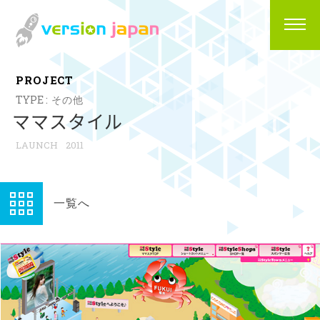
P
R
O
J
E
C
T
その他
ママスタイル
2011
一覧へ