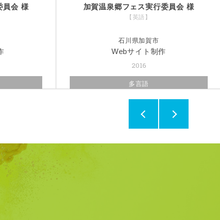
員会 様
加賀温泉郷フェス実行委員会 様
【英語】
石川県加賀市
作
Webサイト制作
2016
多言語