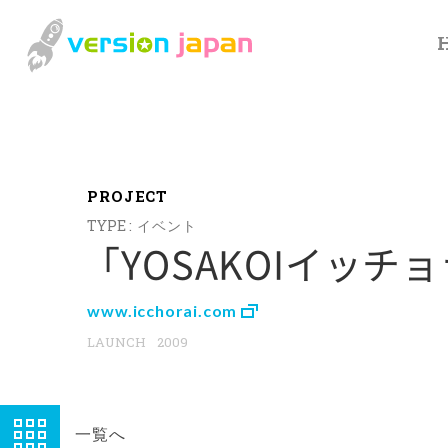
P
R
O
J
E
C
T
イベント
「YOSAKOIイッチ
www.icchorai.com
2009
一覧へ