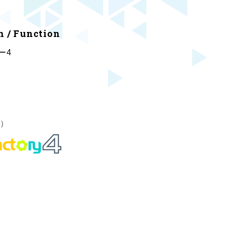
n / Function
ー4
o）