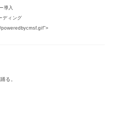
ー導入
Sコーディング
g/poweredbycmsf.gif">
い踊る。