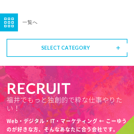
一覧へ
SELECT CATEGORY
RECRUIT
福井でもっと独創的で粋な仕事やりた
い！
Web・デジタル・IT・マーケティング ← こーゆう
のが好きな方、
そんなあなたに合う会社です。