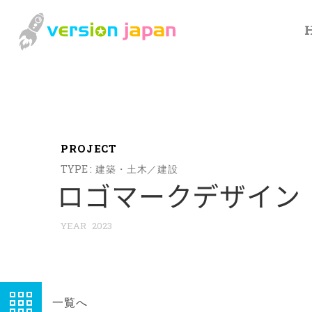
P
R
O
J
E
C
T
建築・土木／建設
ロゴマークデザイン
2023
一覧へ