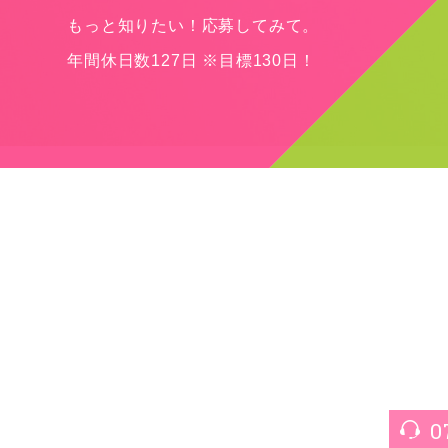
もっと知りたい！応募してみて。
年間休日数127日 ※目標130日！
0