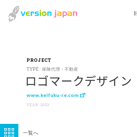
P
R
O
J
E
C
T
保険代理・不動産
ロゴマークデザイン
www.keifuku-re.com
2023
一覧へ