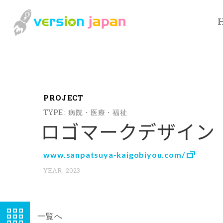
P
R
O
J
E
C
T
病院・医療・福祉
ロゴマークデザイン
www.sanpatsuya-kaigobiyou.com/
2023
一覧へ