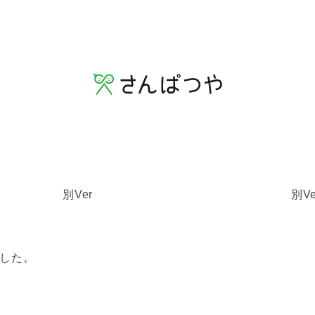
別Ver
別Ve
した。