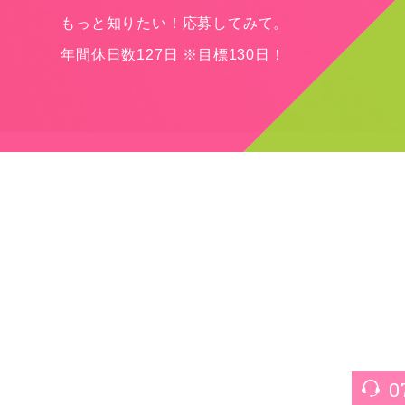
もっと知りたい！応募してみて。
年間休日数127日 ※目標130日！
0