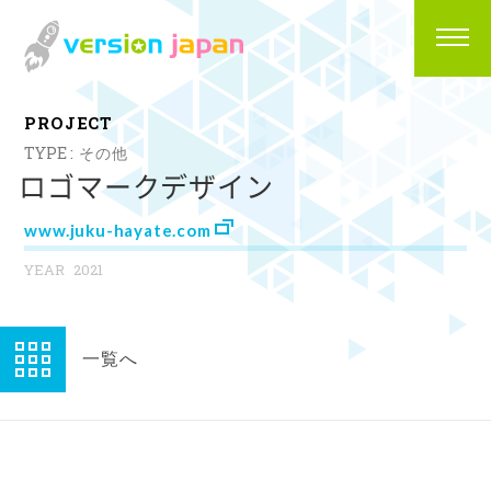
P
R
O
J
E
C
T
その他
ロゴマークデザイン
www.juku-hayate.com
2021
一覧へ