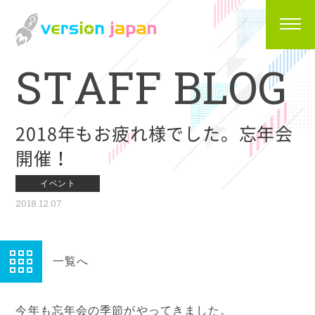
S
T
A
F
F
B
L
O
G
2018年もお疲れ様でした。忘年会
開催！
イベント
2018.12.07
一覧へ
今年も忘年会の季節がやってきました。