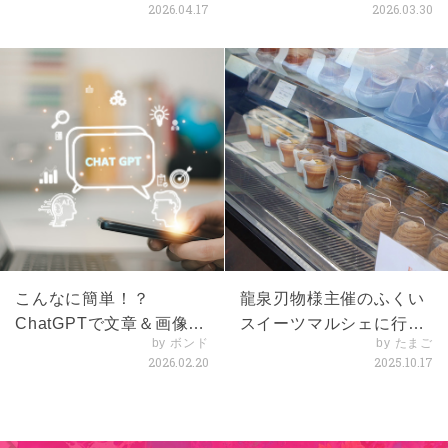
2026.04.17
2026.03.30
こんなに簡単！？
龍泉刃物様主催のふくい
ChatGPTで文章＆画像体
スイーツマルシェに行っ
by ボンド
by たまご
験
てきました！
2026.02.20
2025.10.17