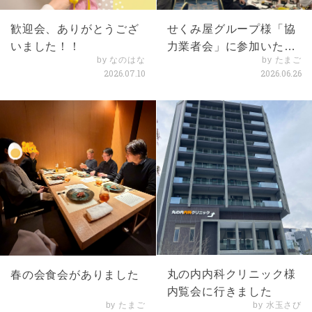
歓迎会、ありがとうござ
せくみ屋グループ様「協
いました！！
力業者会」に参加いたし
by なのはな
by たまご
ました
2026.07.10
2026.06.26
丸の内内科クリニック様
春の会食会がありました
内覧会に行きました
by たまご
by 水玉さび