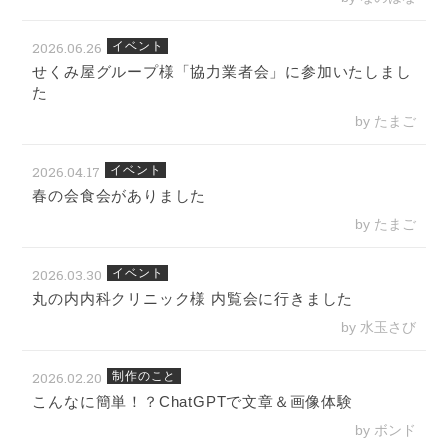
2026.06.26
イベント
せくみ屋グループ様「協力業者会」に参加いたしまし
た
by たまご
2026.04.17
イベント
春の会食会がありました
by たまご
2026.03.30
イベント
丸の内内科クリニック様 内覧会に行きました
by 水玉さび
2026.02.20
制作のこと
こんなに簡単！？ChatGPTで文章＆画像体験
by ボンド