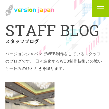
S
T
A
F
F
B
L
O
G
スタッフブログ
バージョンジャパンでWEB制作をしているスタッフ
のブログです。
日々進化するWEB制作技術との戦い
と一休みのひとときを綴ります。