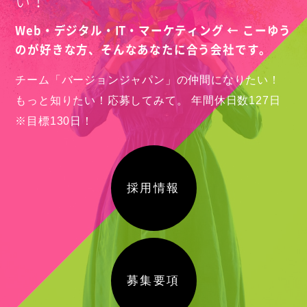
い！
Web・デジタル・IT・マーケティング ← こーゆう
のが好きな方、
そんなあなたに合う会社です。
チーム「バージョンジャパン」の仲間になりたい！
もっと知りたい！応募してみて。
年間休日数127日
※目標130日！
採用情報
募集要項