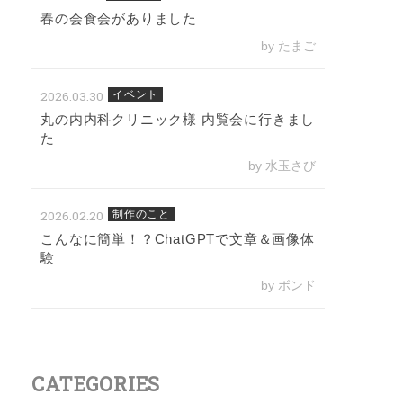
春の会食会がありました
by たまご
2026.03.30
イベント
丸の内内科クリニック様 内覧会に行きまし
た
by 水玉さび
2026.02.20
制作のこと
こんなに簡単！？ChatGPTで文章＆画像体
験
by ボンド
CATEGORIES