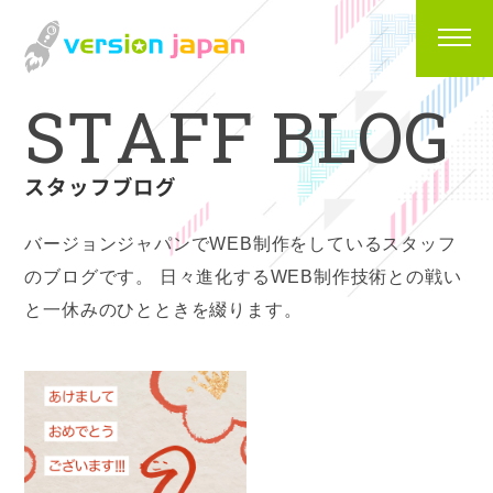
S
T
A
F
F
B
L
O
G
スタッフブログ
バージョンジャパンでWEB制作をしているスタッフ
のブログです。
日々進化するWEB制作技術との戦い
と一休みのひとときを綴ります。