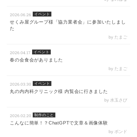
2026.06.26
イベント
せくみ屋グループ様「協力業者会」に参加いたしまし
た
by たまご
2026.04.17
イベント
春の会食会がありました
by たまご
2026.03.30
イベント
丸の内内科クリニック様 内覧会に行きました
by 水玉さび
2026.02.20
制作のこと
こんなに簡単！？ChatGPTで文章＆画像体験
by ボンド