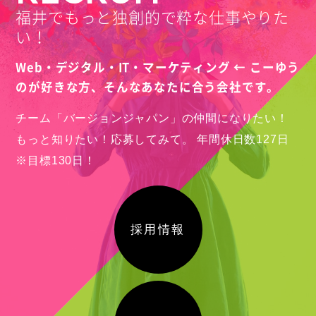
福井でもっと独創的で粋な仕事やりた
い！
Web・デジタル・IT・マーケティング ← こーゆう
のが好きな方、
そんなあなたに合う会社です。
チーム「バージョンジャパン」の仲間になりたい！
もっと知りたい！応募してみて。
年間休日数127日
※目標130日！
採用情報