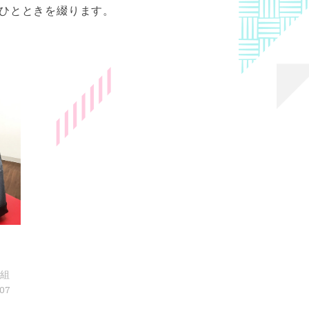
のひとときを綴ります。
新
棒組
.07