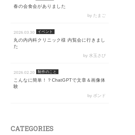
春の会食会がありました
by たまご
2026.03.30
イベント
丸の内内科クリニック様 内覧会に行きまし
た
by 水玉さび
2026.02.20
制作のこと
こんなに簡単！？ChatGPTで文章＆画像体
験
by ボンド
CATEGORIES