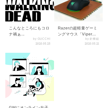
こんなところにもコロ
Razerの超軽量ゲーミ
ナ禍ぁ...
ングマウス「Viper
by GUCCHI
by 針棒組
MINI」を購入しまし
2020.05.25
2020.05.21
た。
GWにオンライン女子