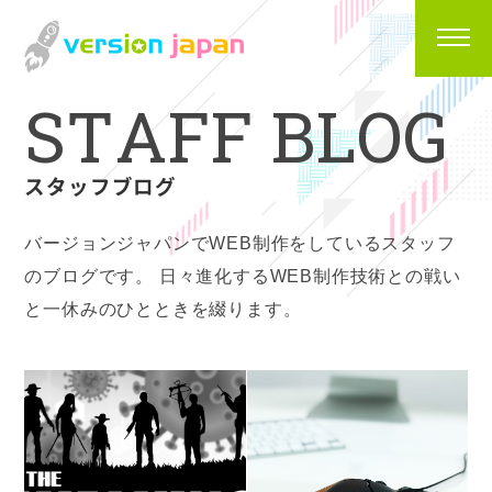
S
T
A
F
F
B
L
O
G
スタッフブログ
バージョンジャパンでWEB制作をしているスタッフ
のブログです。
日々進化するWEB制作技術との戦い
と一休みのひとときを綴ります。